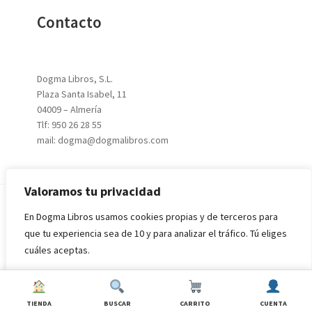
Contacto
Dogma Libros, S.L.
Plaza Santa Isabel, 11
04009 – Almería
Tlf: 950 26 28 55
mail: dogma@dogmalibros.com
Valoramos tu privacidad
En Dogma Libros usamos cookies propias y de terceros para
© 2026
DOGMA LIBROS, S.L.
|
Aviso Legal
|
Política de
que tu experiencia sea de 10 y para analizar el tráfico. Tú eliges
Privacidad
|
Condiciones de Compra
cuáles aceptas.
Rechazar todo
Aceptar todo
TIENDA
BUSCAR
CARRITO
CUENTA