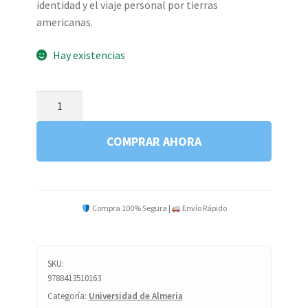
identidad y el viaje personal por tierras
americanas.
Hay existencias
AMERICA
-
SARA
COMPRAR AHORA
MARTINEZ
-
C2
cantidad
Compra 100% Segura |
Envío Rápido
SKU:
9788413510163
Categoría:
Universidad de Almeria