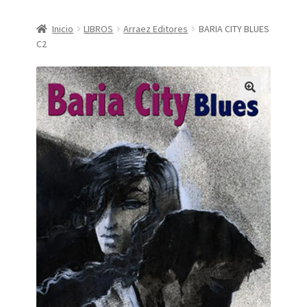
CONDICIONES DE COMPRA
Inicio
LIBROS
Arraez Editores
BARIA CITY BLUES
C2
Finalizar compra
Mi cuenta
Política de Privacidad