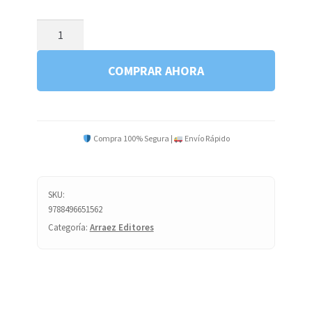
BARIA
CITY
BLUES
COMPRAR AHORA
C2
cantidad
Compra 100% Segura |
Envío Rápido
SKU:
9788496651562
Categoría:
Arraez Editores