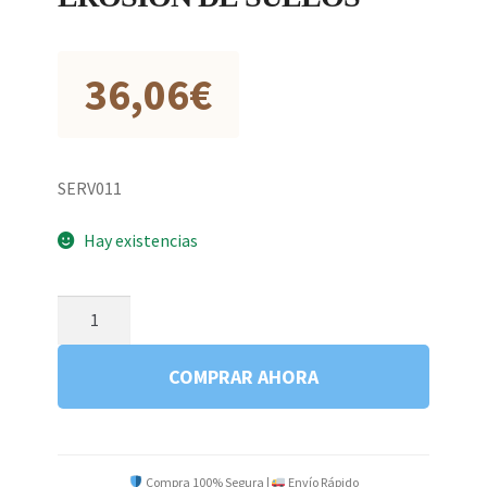
36,06
€
SERV011
Hay existencias
CAPACIDAD
DE
USO
COMPRAR AHORA
Y
EROSION
DE
SUELOS
Compra 100% Segura |
Envío Rápido