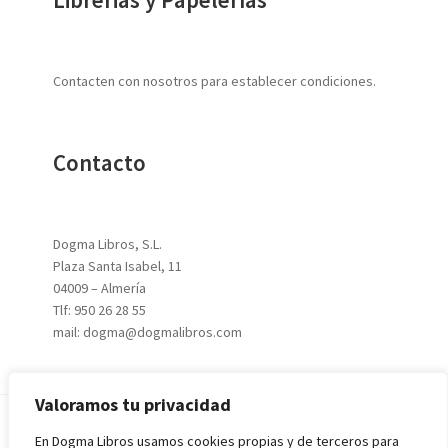
Contacten con nosotros para establecer condiciones.
Contacto
Dogma Libros, S.L.
Plaza Santa Isabel, 11
04009 – Almería
Tlf: 950 26 28 55
mail: dogma@dogmalibros.com
Valoramos tu privacidad
En Dogma Libros usamos cookies propias y de terceros para
© 2026
DOGMA LIBROS, S.L.
|
Aviso Legal
|
Política de