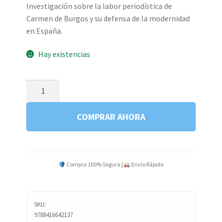
Investigación sobre la labor periodística de
Carmen de Burgos y su defensa de la modernidad
en España.
Hay existencias
CARMEN
DE
BURGOS
COMPRAR AHORA
REPLICA
IMPRESION
C2
cantidad
Compra 100% Segura |
Envío Rápido
SKU:
9788416642137