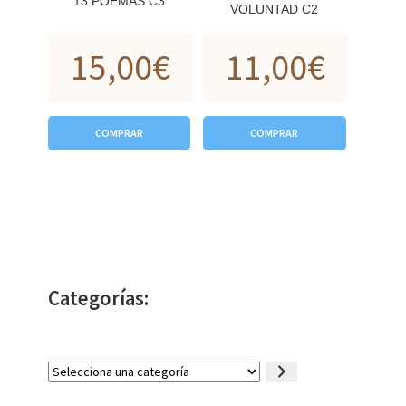
13 POEMAS C3
VOLUNTAD C2
15,00
€
11,00
€
COMPRAR
COMPRAR
Categorías:
Selecciona
una