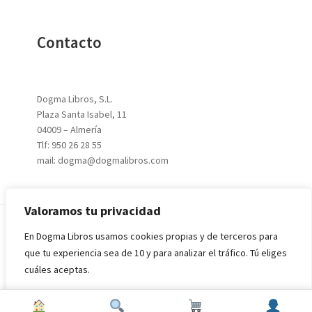
Contacto
Dogma Libros, S.L.
Plaza Santa Isabel, 11
04009 – Almería
Tlf: 950 26 28 55
mail: dogma@dogmalibros.com
Valoramos tu privacidad
En Dogma Libros usamos cookies propias y de terceros para
© 2026
DOGMA LIBROS, S.L.
|
Aviso Legal
|
Política de
que tu experiencia sea de 10 y para analizar el tráfico. Tú eliges
Privacidad
|
Condiciones de Compra
cuáles aceptas.
Rechazar todo
Aceptar todo