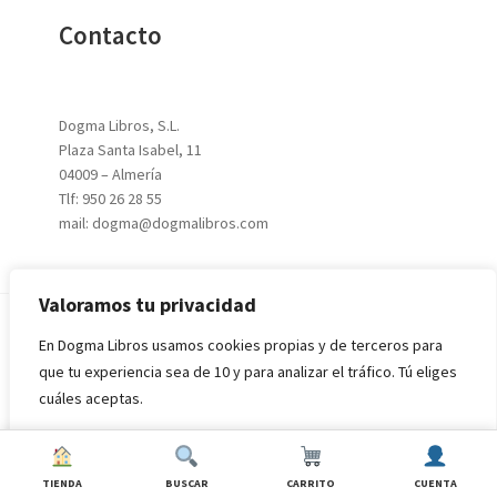
Contacto
Dogma Libros, S.L.
Plaza Santa Isabel, 11
04009 – Almería
Tlf: 950 26 28 55
mail: dogma@dogmalibros.com
Valoramos tu privacidad
En Dogma Libros usamos cookies propias y de terceros para
© 2026
DOGMA LIBROS, S.L.
|
Aviso Legal
|
Política de
que tu experiencia sea de 10 y para analizar el tráfico. Tú eliges
Privacidad
|
Condiciones de Compra
cuáles aceptas.
Rechazar todo
Aceptar todo
TIENDA
BUSCAR
CARRITO
CUENTA