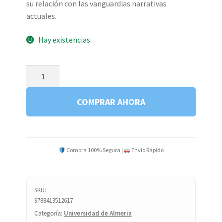
su relación con las vanguardias narrativas
actuales.
Hay existencias
CARTARESCU
ALA
IZQUIERDA
COMPRAR AHORA
D2
cantidad
Compra 100% Segura |
Envío Rápido
SKU:
9788413512617
Categoría:
Universidad de Almeria