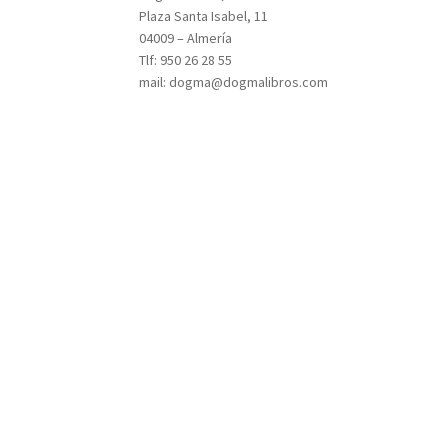
Plaza Santa Isabel, 11
04009 – Almería
Tlf: 950 26 28 55
mail: dogma@dogmalibros.com