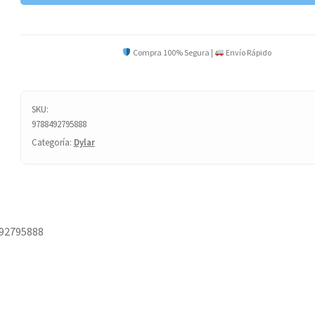
Compra 100% Segura |
Envío Rápido
SKU:
9788492795888
Categoría:
Dylar
92795888