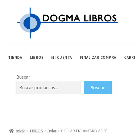
Ir
Ir
a
al
la
contenido
navegación
TIENDA
LIBROS
MI CUENTA
FINALIZAR COMPRA
CARR
INICIO
AVISO LEGAL
CARRITO
CONDICIONES DE COMPRA
FINALIZAR
Buscar
Buscar
Inicio
LIBROS
Dylar
COLLAR ENCANTADO AF.03