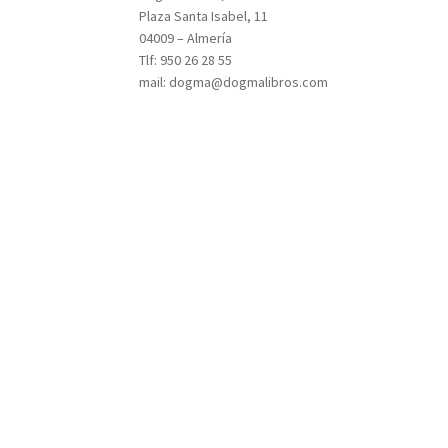
Plaza Santa Isabel, 11
04009 – Almería
Tlf: 950 26 28 55
mail: dogma@dogmalibros.com