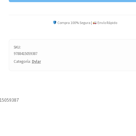
Y
PO
cantidad
Compra 100% Segura |
Envío Rápido
SKU:
9788415059387
Categoría:
Dylar
15059387