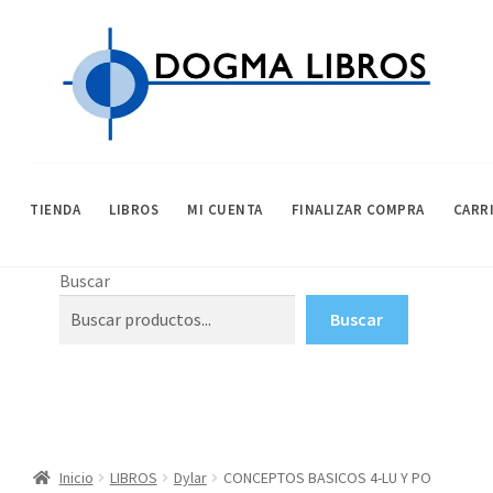
Ir
Ir
a
al
la
contenido
navegación
TIENDA
LIBROS
MI CUENTA
FINALIZAR COMPRA
CARR
INICIO
AVISO LEGAL
CARRITO
CONDICIONES DE COMPRA
FINALIZAR
Buscar
Buscar
Inicio
LIBROS
Dylar
CONCEPTOS BASICOS 4-LU Y PO