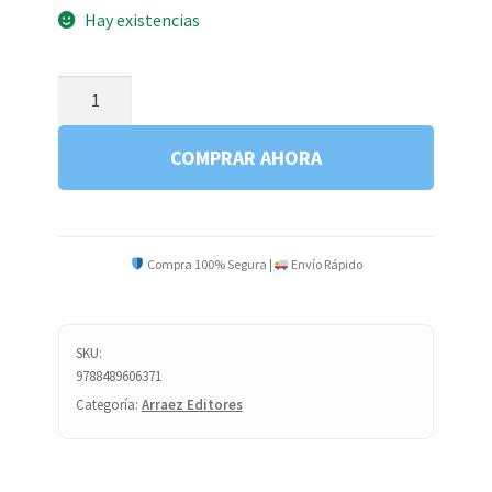
Hay existencias
ESPAÑA
PREHISTORICA
G1
COMPRAR AHORA
cantidad
Compra 100% Segura |
Envío Rápido
SKU:
9788489606371
Categoría:
Arraez Editores