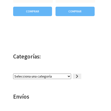
COMPRAR
COMPRAR
Categorías:
Selecciona
una
categoría
Envíos