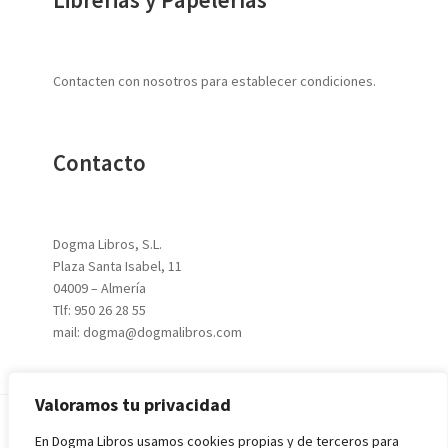
Contacten con nosotros para establecer condiciones.
Contacto
Dogma Libros, S.L.
Plaza Santa Isabel, 11
04009 – Almería
Tlf: 950 26 28 55
mail: dogma@dogmalibros.com
Valoramos tu privacidad
En Dogma Libros usamos cookies propias y de terceros para
© 2026
DOGMA LIBROS, S.L.
|
Aviso Legal
|
Política de