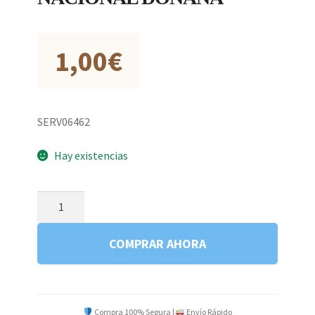
1,00
€
SERV06462
Hay existencias
GUIA
PRACTICA
PARQUE
COMPRAR AHORA
NACIONAL
DOÑANA
cantidad
Compra 100% Segura |
Envío Rápido