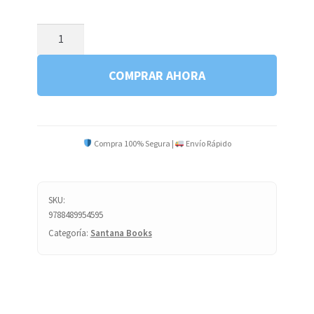
IN
THE
GARLIC
COMPRAR AHORA
cantidad
Compra 100% Segura |
Envío Rápido
SKU:
9788489954595
Categoría:
Santana Books