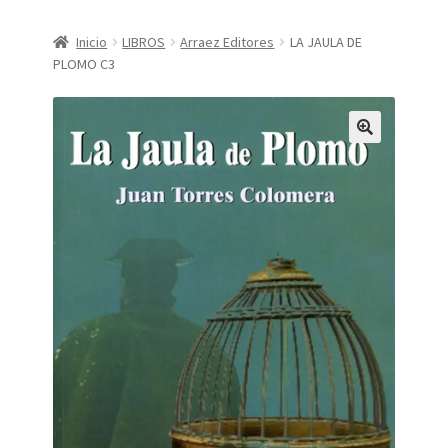
CONDICIONES DE COMPRA
Inicio
LIBROS
Arraez Editores
LA JAULA DE
PLOMO C3
Finalizar compra
Mi cuenta
Política de Privacidad