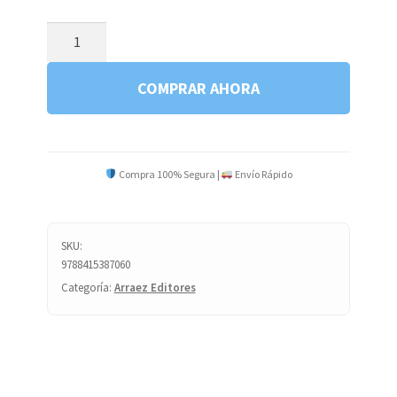
LA
JAULA
DE
COMPRAR AHORA
PLOMO
C3
cantidad
Compra 100% Segura |
Envío Rápido
SKU:
9788415387060
Categoría:
Arraez Editores