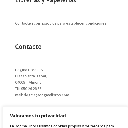
Contacten con nosotros para establecer condiciones.
Contacto
Dogma Libros, S.L.
Plaza Santa Isabel, 11
04009 – Almería
Tlf: 950 26 28 55
mail: dogma@dogmalibros.com
Valoramos tu privacidad
En Dogma Libros usamos cookies propias y de terceros para
© 2026
DOGMA LIBROS, S.L.
|
Aviso Legal
|
Política de