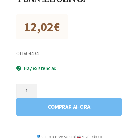
12,02
€
OLIV04494
Hay existencias
MI
SEÑORITO
EL
COMPRAR AHORA
MAQUIS
Y
SAN
.EL
Compra 100% Segura |
Envío Rápido