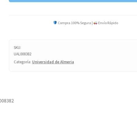
cantidad
Compra 100% Segura |
Envío Rápido
SKU:
UAL008382
Categoría:
Universidad de Almeria
008382