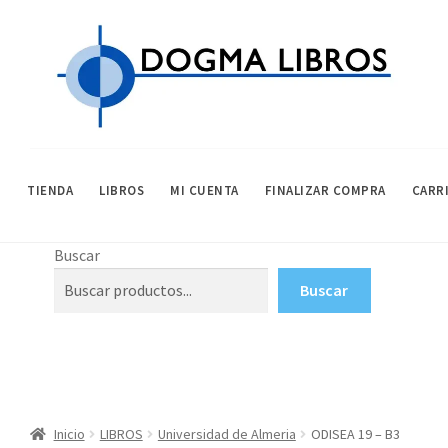
Ir
Ir
a
al
la
contenido
navegación
TIENDA
LIBROS
MI CUENTA
FINALIZAR COMPRA
CARR
INICIO
AVISO LEGAL
CARRITO
CONDICIONES DE COMPRA
FINALIZAR
Buscar
Buscar
Inicio
LIBROS
Universidad de Almeria
ODISEA 19 – B3