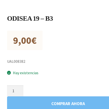
ODISEA 19 – B3
9,00
€
UAL008382
Hay existencias
ODISEA
19
-
COMPRAR AHORA
B3