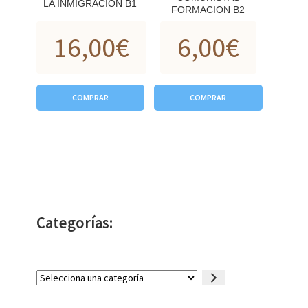
LA INMIGRACION B1
FORMACION B2
16,00
€
6,00
€
COMPRAR
COMPRAR
Categorías:
Selecciona
una
categoría