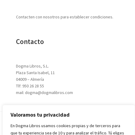
Contacten con nosotros para establecer condiciones.
Contacto
Dogma Libros, S.L.
Plaza Santa Isabel, 11
04009 – Almería
Tlf: 950 26 28 55
mail: dogma@dogmalibros.com
Valoramos tu privacidad
En Dogma Libros usamos cookies propias y de terceros para
© 2026
DOGMA LIBROS, S.L.
|
Aviso Legal
|
Política de
que tu experiencia sea de 10 y para analizar el tráfico. Tú eliges
Privacidad
|
Condiciones de Compra