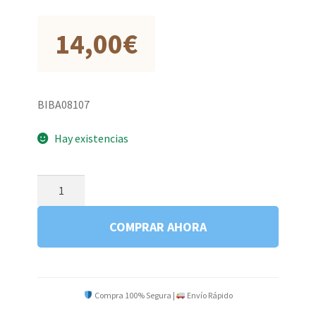
14,00
€
BIBA08107
Hay existencias
CREA
MUNDOS
Y
COMPRAR AHORA
TE
SACARAN
LOS
OJOS
Compra 100% Segura |
Envío Rápido
cantidad