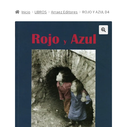
CONDICIONES DE COMPRA
Inicio
LIBROS
Arraez Editores
ROJO Y AZUL D4
Finalizar compra
Mi cuenta
Política de Privacidad