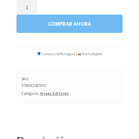
ROJO
Y
AZUL
COMPRAR AHORA
D4
cantidad
Compra 100% Segura |
Envío Rápido
SKU:
9788415387053
Categoría:
Arraez Editores