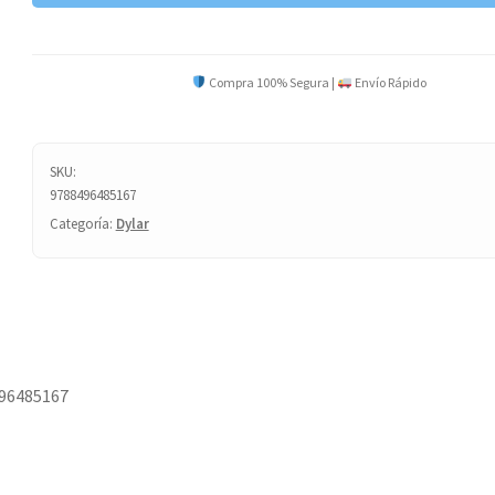
VUELTA
cantidad
Compra 100% Segura |
Envío Rápido
SKU:
9788496485167
Categoría:
Dylar
96485167