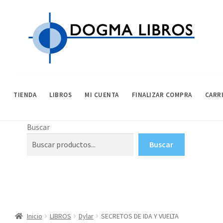
Ir
Ir
a
al
la
contenido
navegación
TIENDA
LIBROS
MI CUENTA
FINALIZAR COMPRA
CARR
INICIO
AVISO LEGAL
CARRITO
CONDICIONES DE COMPRA
FINALIZAR
Buscar
Buscar
Inicio
LIBROS
Dylar
SECRETOS DE IDA Y VUELTA