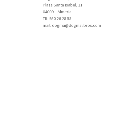
Plaza Santa Isabel, 11
04009 – Almería
Tlf: 950 26 28 55
mail: dogma@dogmalibros.com