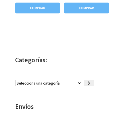
COMPRAR
COMPRAR
Categorías:
Selecciona
una
categoría
Envíos