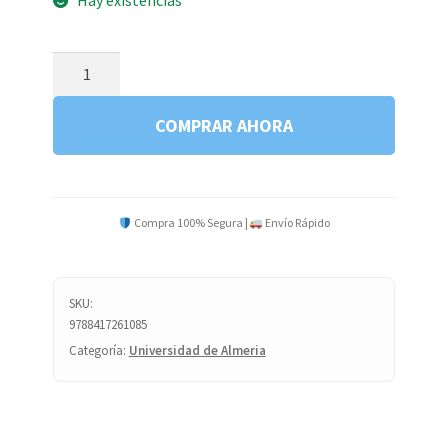
Hay existencias
TECNICAS
INVEST.AVANZ.
EN
COMPRAR AHORA
AGRONOMIA
B3
cantidad
Compra 100% Segura |
Envío Rápido
SKU:
9788417261085
Categoría:
Universidad de Almeria