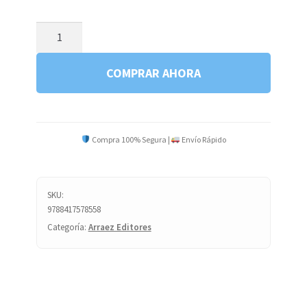
UN
PIANO
EN
COMPRAR AHORA
CUBA
F2
cantidad
Compra 100% Segura |
Envío Rápido
SKU:
9788417578558
Categoría:
Arraez Editores