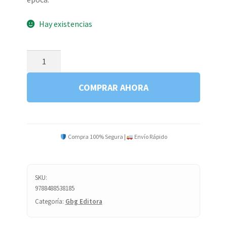
Hay existencias
VIDA
Y
OBRA
COMPRAR AHORA
DE
JM
VILA
MISIONERO
Compra 100% Segura |
Envío Rápido
G3
cantidad
SKU:
9788488538185
Categoría:
Gbg Editora