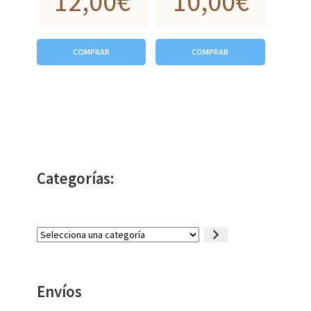
12,00
€
10,00
€
COMPRAR
COMPRAR
Categorías:
Selecciona
una
categoría
Envíos