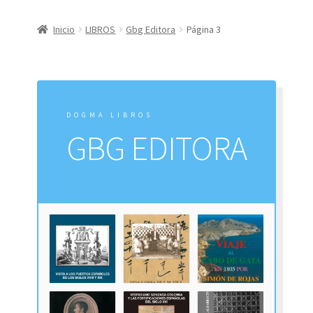
CONDICIONES DE COMPRA
Inicio
LIBROS
Gbg Editora
Página 3
Finalizar compra
Mi cuenta
DOGMA LIBROS
Política de Privacidad
GBG EDITORA