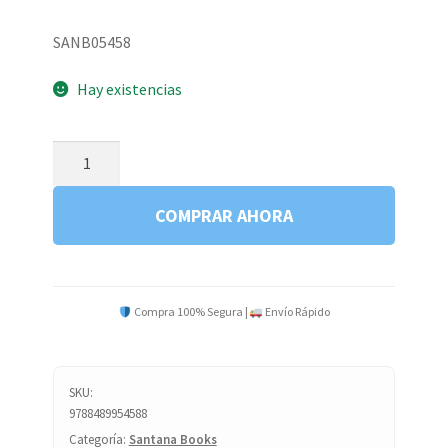
SANB05458
Hay existencias
SHOPPING
FOR
WINE
COMPRAR AHORA
IN
SPAIN
cantidad
Compra 100% Segura |
Envío Rápido
SKU:
9788489954588
Categoría:
Santana Books