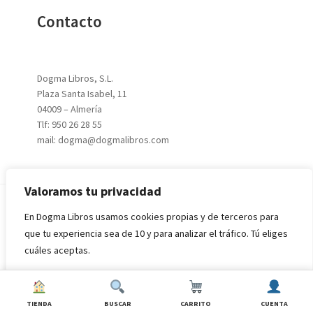
Contacto
Dogma Libros, S.L.
Plaza Santa Isabel, 11
04009 – Almería
Tlf: 950 26 28 55
mail: dogma@dogmalibros.com
Valoramos tu privacidad
En Dogma Libros usamos cookies propias y de terceros para
© 2026
DOGMA LIBROS, S.L.
|
Aviso Legal
|
Política de
que tu experiencia sea de 10 y para analizar el tráfico. Tú eliges
Privacidad
|
Condiciones de Compra
cuáles aceptas.
Rechazar todo
Aceptar todo
TIENDA
BUSCAR
CARRITO
CUENTA